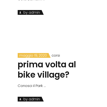
by
admin
corsi
maggio 19, 2020
prima volta al
bike village?
Conosci il Park
by
admin