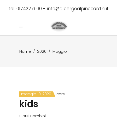
tel. 0174227560 -
info@albergoalpinocardini.it
Home
/
2020
/
Maggio
corsi
maggio 19, 2020
kids
Corsi Bambini